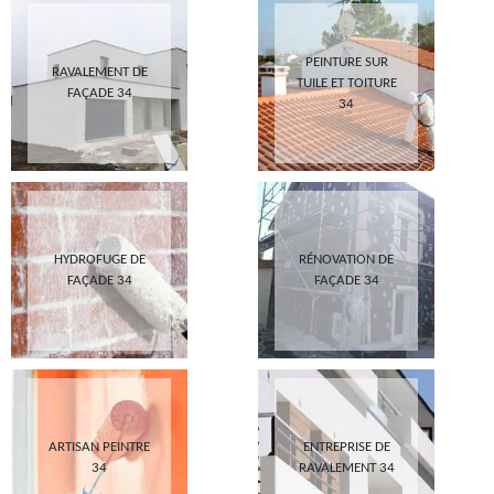
PEINTURE SUR
RAVALEMENT DE
TUILE ET TOITURE
FAÇADE 34
34
HYDROFUGE DE
RÉNOVATION DE
FAÇADE 34
FAÇADE 34
ARTISAN PEINTRE
ENTREPRISE DE
34
RAVALEMENT 34