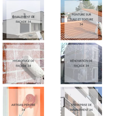
PEINTURE SUR
RAVALEMENT DE
TUILE ET TOITURE
FAÇADE 34
34
HYDROFUGE DE
RÉNOVATION DE
FAÇADE 34
FAÇADE 34
ARTISAN PEINTRE
ENTREPRISE DE
34
RAVALEMENT 34