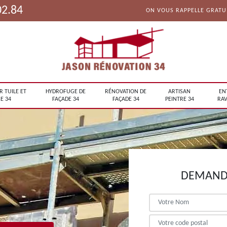
02.84
ON VOUS RAPPELLE GRAT
R TUILE ET
HYDROFUGE DE
RÉNOVATION DE
ARTISAN
EN
E 34
FAÇADE 34
FAÇADE 34
PEINTRE 34
RAV
DEMANDE