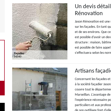
Un devis détail
Rénovation
Jason Rénovation est une s
sur les façades. En tant qu
et de ses environs. Que cel
est possible d’avoir un dev
structure : maison, bâtime
est possible de faire appe
s’effectuera selon les nor
Artisans façadi
Concernant les façades et l
à la société façadier Jaso
couvre tout le département
Marseillan. L’avantage de 
l’expérience nécessaire pou
particuliers et aux profess
de son outillage font d'el