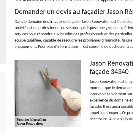
dans la localité de Marseillan, il est possible de faire appel à ses services
Demander un devis au façadier Jason R
Dans le domaine des travaux de façade, Jason Rénovation est l’une des 
société est un professionnel du secteur qui dispose une grande expérie
services pour répondre aux besoins des professionnels et des particulier
équipe qualifiée, capable de résoudre les problèmes d’humidité, fissure e
engagement. Pour plus d’informations, il est conseillé de s'adresser à c
Jason Rénovati
façade 34340
Jason Rénovation est un gr
moment que le demandeur 
intervenir rapidement sur
expérience du domaine et 
façade. Il est aussi possib
appel à cet expert. Ce pro
nécessaire. À cela s’ajou