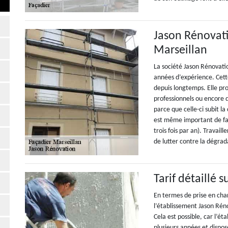
Jason Rénovati
Marseillan
La société Jason Rénovatio
années d’expérience. Cette
depuis longtemps. Elle pro
professionnels ou encore d
parce que celle-ci subit la
est même important de fai
trois fois par an). Travai
de lutter contre la dégrad
Tarif détaillé 
En termes de prise en char
l’établissement Jason Réno
Cela est possible, car l’ét
plusieurs années et dispo