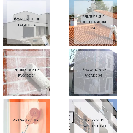
PEINTURE SUR
RAVALEMENT DE
TUILE ET TOITURE
FAÇADE 34
34
HYDROFUGE DE
RÉNOVATION DE
FAÇADE 34
FAÇADE 34
ARTISAN PEINTRE
ENTREPRISE DE
34
RAVALEMENT 34