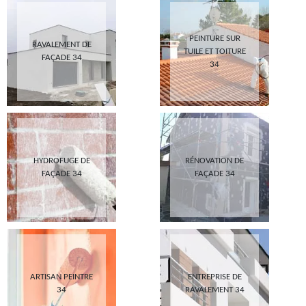
PEINTURE SUR
RAVALEMENT DE
TUILE ET TOITURE
FAÇADE 34
34
HYDROFUGE DE
RÉNOVATION DE
FAÇADE 34
FAÇADE 34
ARTISAN PEINTRE
ENTREPRISE DE
34
RAVALEMENT 34