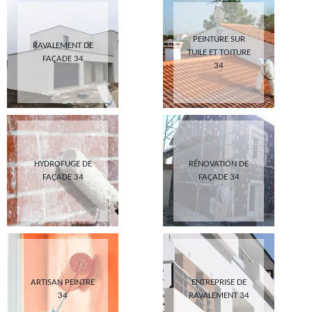
PEINTURE SUR
RAVALEMENT DE
TUILE ET TOITURE
FAÇADE 34
34
HYDROFUGE DE
RÉNOVATION DE
FAÇADE 34
FAÇADE 34
ARTISAN PEINTRE
ENTREPRISE DE
34
RAVALEMENT 34