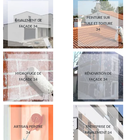
PEINTURE SUR
RAVALEMENT DE
TUILE ET TOITURE
FAÇADE 34
34
HYDROFUGE DE
RÉNOVATION DE
FAÇADE 34
FAÇADE 34
ARTISAN PEINTRE
ENTREPRISE DE
34
RAVALEMENT 34