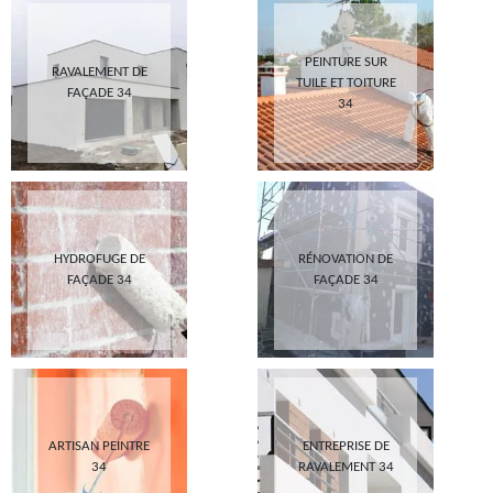
PEINTURE SUR
RAVALEMENT DE
TUILE ET TOITURE
FAÇADE 34
34
HYDROFUGE DE
RÉNOVATION DE
FAÇADE 34
FAÇADE 34
ARTISAN PEINTRE
ENTREPRISE DE
34
RAVALEMENT 34