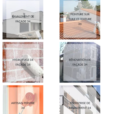
PEINTURE SUR
RAVALEMENT DE
TUILE ET TOITURE
FAÇADE 34
34
HYDROFUGE DE
RÉNOVATION DE
FAÇADE 34
FAÇADE 34
ARTISAN PEINTRE
ENTREPRISE DE
34
RAVALEMENT 34