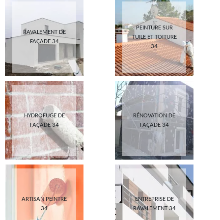
PEINTURE SUR
RAVALEMENT DE
TUILE ET TOITURE
FAÇADE 34
34
HYDROFUGE DE
RÉNOVATION DE
FAÇADE 34
FAÇADE 34
ARTISAN PEINTRE
ENTREPRISE DE
34
RAVALEMENT 34