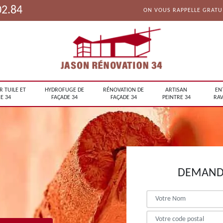
02.84
ON VOUS RAPPELLE GRAT
R TUILE ET
HYDROFUGE DE
RÉNOVATION DE
ARTISAN
EN
E 34
FAÇADE 34
FAÇADE 34
PEINTRE 34
RAV
DEMANDE