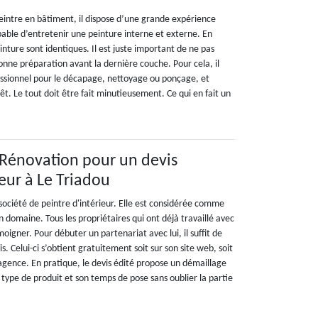
eintre en bâtiment, il dispose d’une grande expérience
pable d’entretenir une peinture interne et externe. En
einture sont identiques. Il est juste important de ne pas
onne préparation avant la dernière couche. Pour cela, il
fessionnel pour le décapage, nettoyage ou ponçage, et
t. Le tout doit être fait minutieusement. Ce qui en fait un
n Rénovation pour un devis
eur à Le Triadou
société de peintre d'intérieur. Elle est considérée comme
n domaine. Tous les propriétaires qui ont déjà travaillé avec
oigner. Pour débuter un partenariat avec lui, il suffit de
. Celui-ci s’obtient gratuitement soit sur son site web, soit
agence. En pratique, le devis édité propose un démaillage
type de produit et son temps de pose sans oublier la partie