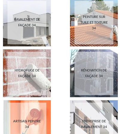
PEINTURE SUR
RAVALEMENT DE
TUILE ET TOITURE
FAÇADE 34
34
HYDROFUGE DE
RÉNOVATION DE
FAÇADE 34
FAÇADE 34
ARTISAN PEINTRE
ENTREPRISE DE
34
RAVALEMENT 34