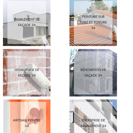
PEINTURE SUR
RAVALEMENT DE
TUILE ET TOITURE
FAÇADE 34
34
HYDROFUGE DE
RÉNOVATION DE
FAÇADE 34
FAÇADE 34
ARTISAN PEINTRE
ENTREPRISE DE
34
RAVALEMENT 34