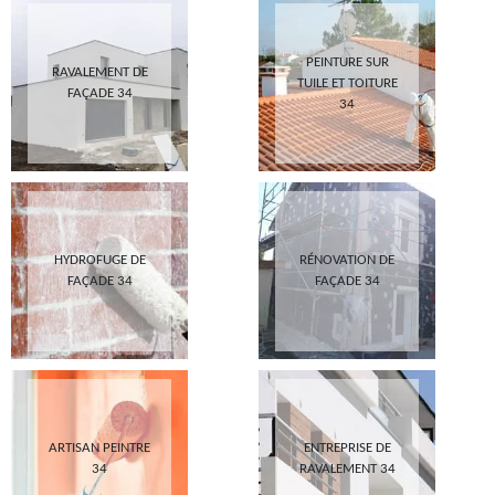
PEINTURE SUR
RAVALEMENT DE
TUILE ET TOITURE
FAÇADE 34
34
HYDROFUGE DE
RÉNOVATION DE
FAÇADE 34
FAÇADE 34
ARTISAN PEINTRE
ENTREPRISE DE
34
RAVALEMENT 34