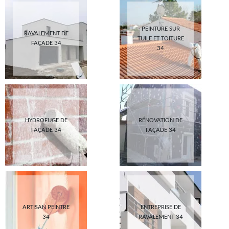
PEINTURE SUR
RAVALEMENT DE
TUILE ET TOITURE
FAÇADE 34
34
HYDROFUGE DE
RÉNOVATION DE
FAÇADE 34
FAÇADE 34
ARTISAN PEINTRE
ENTREPRISE DE
34
RAVALEMENT 34