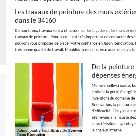
couleurs, il lui sera plus facile de décorer par la suite son habitat.
Les travaux de peinture des murs extérie
dans le 34160
De nombreux travaux sont à effectuer sur les façades et les murs extéri
travaux de peinture. Pour nous, il est très important de contacter des 
pouvons vous proposer de placer votre confiance en Jason Rénovation. I
très bonne qualité de travail. N'oubliez pas qu'il dresse aussi un devis
De la peinture 
dépenses éner
Même si celle-ci existe, 
limitant la perte énergéti
inventions du domaine de 
Rénovation, la peinture es
d’efficacité. Elle y joue a
été revues à la hausse de
caractéristique hydrofuge.
la chaleur interne.