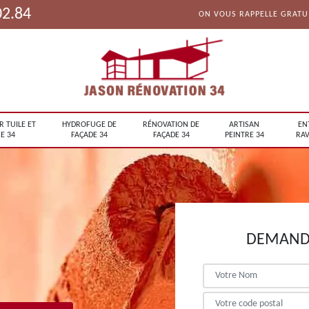
02.84
ON VOUS RAPPELLE GRAT
R TUILE ET
HYDROFUGE DE
RÉNOVATION DE
ARTISAN
EN
E 34
FAÇADE 34
FAÇADE 34
PEINTRE 34
RAV
DEMANDE