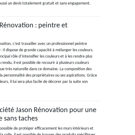
 aussi un devis totalement gratuit et sans engagement.
 Rénovation : peintre et
vation, c’est travailler avec un professionnel peintre
. Il dispose de grande capacité à mélanger les couleurs.
ipal rôle d’intensifier les couleurs et à les rendre plus
 rendu, il est possible de recourir à plusieurs couleurs
ique très naturelle dans ce domaine. La composition des
la personnalité des propriétaires ou ses aspirations. Grâce
rs, il lui sera plus facile de décorer par la suite son
ociété Jason Rénovation pour une
e sans taches
t possible de protéger efficacement les murs intérieurs et
la salle, il est possible de trouver des produits spécifiques