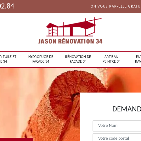
02.84
ON VOUS RAPPELLE GRAT
R TUILE ET
HYDROFUGE DE
RÉNOVATION DE
ARTISAN
EN
E 34
FAÇADE 34
FAÇADE 34
PEINTRE 34
RAV
DEMANDE