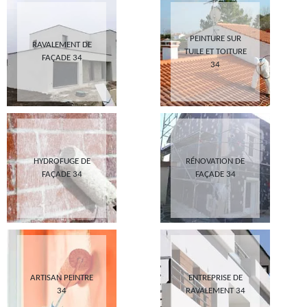
PEINTURE SUR
RAVALEMENT DE
TUILE ET TOITURE
FAÇADE 34
34
HYDROFUGE DE
RÉNOVATION DE
FAÇADE 34
FAÇADE 34
ARTISAN PEINTRE
ENTREPRISE DE
34
RAVALEMENT 34