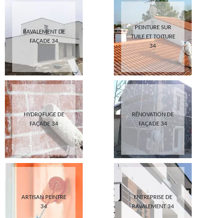
PEINTURE SUR
RAVALEMENT DE
TUILE ET TOITURE
FAÇADE 34
34
HYDROFUGE DE
RÉNOVATION DE
FAÇADE 34
FAÇADE 34
ARTISAN PEINTRE
ENTREPRISE DE
34
RAVALEMENT 34