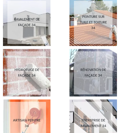
PEINTURE SUR
RAVALEMENT DE
TUILE ET TOITURE
FAÇADE 34
34
HYDROFUGE DE
RÉNOVATION DE
FAÇADE 34
FAÇADE 34
ARTISAN PEINTRE
ENTREPRISE DE
34
RAVALEMENT 34