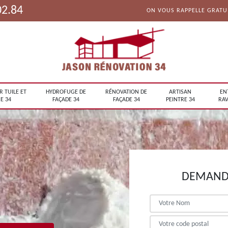
02.84
ON VOUS RAPPELLE GRAT
R TUILE ET
HYDROFUGE DE
RÉNOVATION DE
ARTISAN
EN
E 34
FAÇADE 34
FAÇADE 34
PEINTRE 34
RAV
DEMANDE