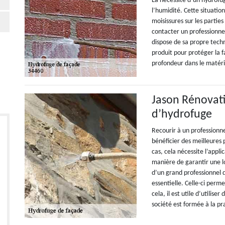
La nécessité d’un hydrofug
l’humidité. Cette situati
moisissures sur les partie
contacter un professionne
dispose de sa propre techn
produit pour protéger la 
profondeur dans le matéri
Jason Rénovati
d’hydrofuge
Recourir à un professionne
bénéficier des meilleures 
cas, cela nécessite l’appl
manière de garantir une lo
d’un grand professionnel d
essentielle. Celle-ci perm
cela, il est utile d’utilise
société est formée à la p