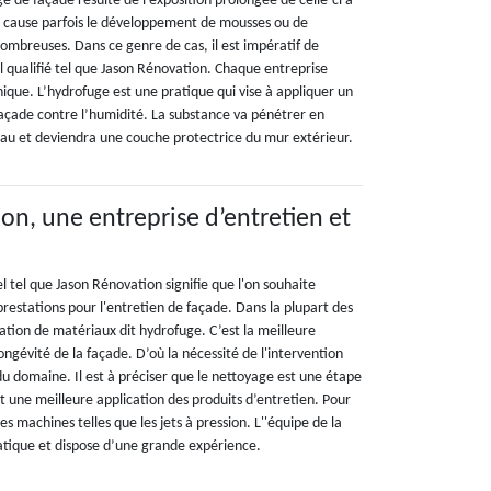
e de façade résulte de l’exposition prolongée de celle-ci à
on cause parfois le développement de mousses ou de
s ombreuses. Dans ce genre de cas, il est impératif de
l qualifié tel que Jason Rénovation. Chaque entreprise
ique. L’hydrofuge est une pratique qui vise à appliquer un
façade contre l’humidité. La substance va pénétrer en
au et deviendra une couche protectrice du mur extérieur.
on, une entreprise d’entretien et
l tel que Jason Rénovation signifie que l'on souhaite
prestations pour l'entretien de façade. Dans la plupart des
ication de matériaux dit hydrofuge. C’est la meilleure
ngévité de la façade. D’où la nécessité de l'intervention
u domaine. Il est à préciser que le nettoyage est une étape
et une meilleure application des produits d’entretien. Pour
r des machines telles que les jets à pression. L''équipe de la
ratique et dispose d’une grande expérience.