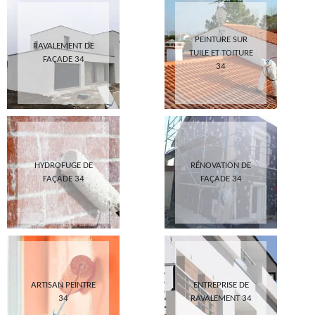
PEINTURE SUR
RAVALEMENT DE
TUILE ET TOITURE
FAÇADE 34
34
HYDROFUGE DE
RÉNOVATION DE
FAÇADE 34
FAÇADE 34
ARTISAN PEINTRE
ENTREPRISE DE
34
RAVALEMENT 34