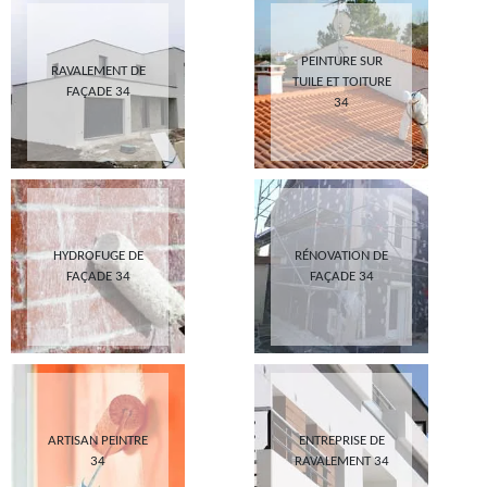
PEINTURE SUR
RAVALEMENT DE
TUILE ET TOITURE
FAÇADE 34
34
HYDROFUGE DE
RÉNOVATION DE
FAÇADE 34
FAÇADE 34
ARTISAN PEINTRE
ENTREPRISE DE
34
RAVALEMENT 34