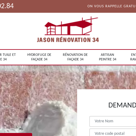
02.84
ON VOUS RAPPELLE GRAT
R TUILE ET
HYDROFUGE DE
RÉNOVATION DE
ARTISAN
EN
E 34
FAÇADE 34
FAÇADE 34
PEINTRE 34
RAV
DEMANDE