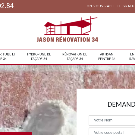
02.84
ON VOUS RAPPELLE GRAT
R TUILE ET
HYDROFUGE DE
RÉNOVATION DE
ARTISAN
EN
E 34
FAÇADE 34
FAÇADE 34
PEINTRE 34
RAV
DEMANDE