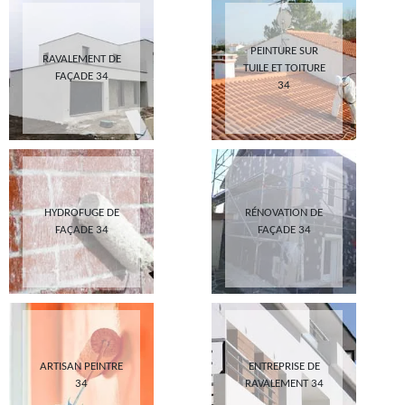
PEINTURE SUR
RAVALEMENT DE
TUILE ET TOITURE
FAÇADE 34
34
HYDROFUGE DE
RÉNOVATION DE
FAÇADE 34
FAÇADE 34
ARTISAN PEINTRE
ENTREPRISE DE
34
RAVALEMENT 34