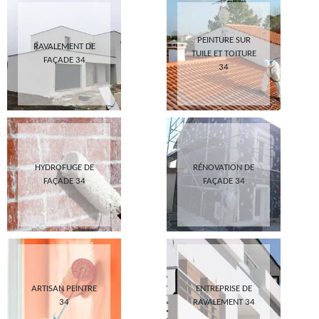
PEINTURE SUR
RAVALEMENT DE
TUILE ET TOITURE
FAÇADE 34
34
HYDROFUGE DE
RÉNOVATION DE
FAÇADE 34
FAÇADE 34
ARTISAN PEINTRE
ENTREPRISE DE
34
RAVALEMENT 34