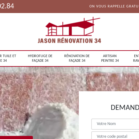
02.84
ON VOUS RAPPELLE GRAT
R TUILE ET
HYDROFUGE DE
RÉNOVATION DE
ARTISAN
EN
E 34
FAÇADE 34
FAÇADE 34
PEINTRE 34
RAV
DEMANDE