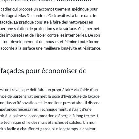
façadier qui propose un accompagnement spécifique pour
hydrofuge à Mas De Londres. Ce travail est à faire dans le
façade. La pratique consiste à faire des nettoyages en
uer une solution de protection sur la surface. Cela permet
des impuretés et de l’isoler contre les intempéries. De son
e tout développement de mousses et élimine toute forme
i accorde à la surface une meilleure longévité et résistance.
 façades pour économiser de
t un travail que doit faire un propriétaire via l’aide d’un
e type de partenariat permet la pose d'hydrofuge de façade
e, Jason Rénovation est le meilleur prestataire. Il dispose
mpétences nécessaires. Techniquement, il s'agit d'une
ir à la baisse sa consommation d’énergie à long terme. Il
tte technique offre des murs étanches et solides. Un mur
 plus facile à chauffer et garde plus longtemps la chaleur.