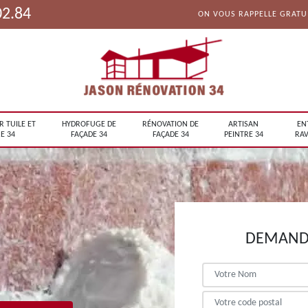
02.84
ON VOUS RAPPELLE GRAT
R TUILE ET
HYDROFUGE DE
RÉNOVATION DE
ARTISAN
EN
E 34
FAÇADE 34
FAÇADE 34
PEINTRE 34
RAV
DEMANDE