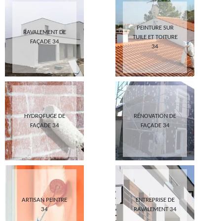
PEINTURE SUR
RAVALEMENT DE
TUILE ET TOITURE
FAÇADE 34
34
HYDROFUGE DE
RÉNOVATION DE
FAÇADE 34
FAÇADE 34
ARTISAN PEINTRE
ENTREPRISE DE
34
RAVALEMENT 34