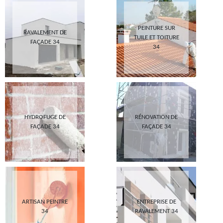
PEINTURE SUR
RAVALEMENT DE
TUILE ET TOITURE
FAÇADE 34
34
HYDROFUGE DE
RÉNOVATION DE
FAÇADE 34
FAÇADE 34
ARTISAN PEINTRE
ENTREPRISE DE
34
RAVALEMENT 34