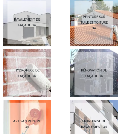
PEINTURE SUR
RAVALEMENT DE
TUILE ET TOITURE
FAÇADE 34
34
HYDROFUGE DE
RÉNOVATION DE
FAÇADE 34
FAÇADE 34
ARTISAN PEINTRE
ENTREPRISE DE
34
RAVALEMENT 34