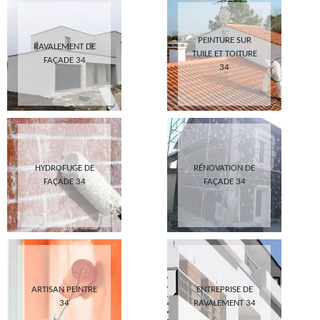
PEINTURE SUR
RAVALEMENT DE
TUILE ET TOITURE
FAÇADE 34
34
HYDROFUGE DE
RÉNOVATION DE
FAÇADE 34
FAÇADE 34
ARTISAN PEINTRE
ENTREPRISE DE
34
RAVALEMENT 34