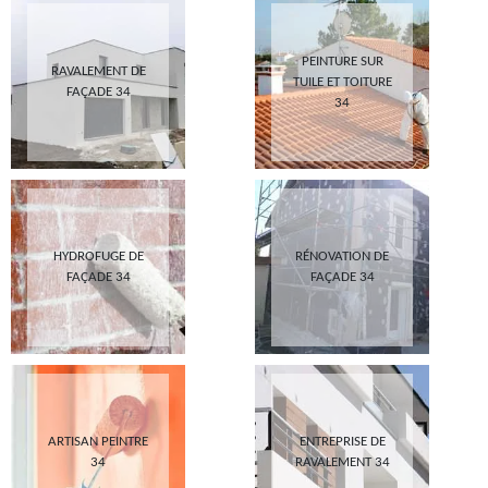
PEINTURE SUR
RAVALEMENT DE
TUILE ET TOITURE
FAÇADE 34
34
HYDROFUGE DE
RÉNOVATION DE
FAÇADE 34
FAÇADE 34
ARTISAN PEINTRE
ENTREPRISE DE
34
RAVALEMENT 34