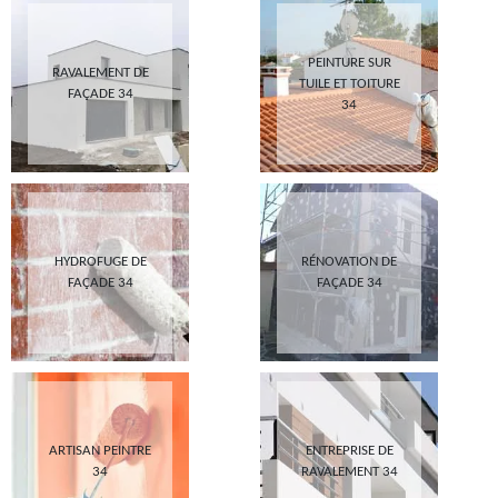
PEINTURE SUR
RAVALEMENT DE
TUILE ET TOITURE
FAÇADE 34
34
HYDROFUGE DE
RÉNOVATION DE
FAÇADE 34
FAÇADE 34
ARTISAN PEINTRE
ENTREPRISE DE
34
RAVALEMENT 34