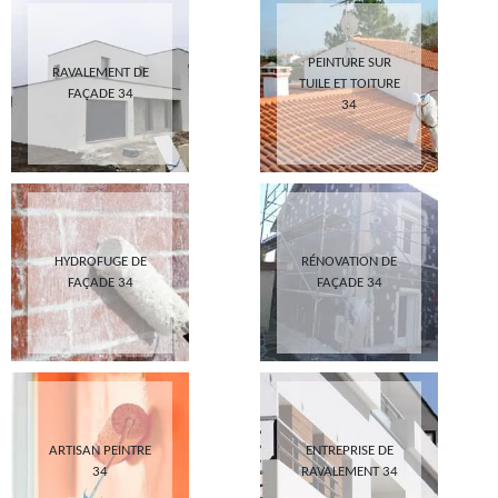
PEINTURE SUR
RAVALEMENT DE
TUILE ET TOITURE
FAÇADE 34
34
HYDROFUGE DE
RÉNOVATION DE
FAÇADE 34
FAÇADE 34
ARTISAN PEINTRE
ENTREPRISE DE
34
RAVALEMENT 34