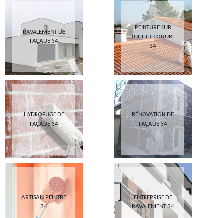
PEINTURE SUR
RAVALEMENT DE
TUILE ET TOITURE
FAÇADE 34
34
HYDROFUGE DE
RÉNOVATION DE
FAÇADE 34
FAÇADE 34
ARTISAN PEINTRE
ENTREPRISE DE
34
RAVALEMENT 34