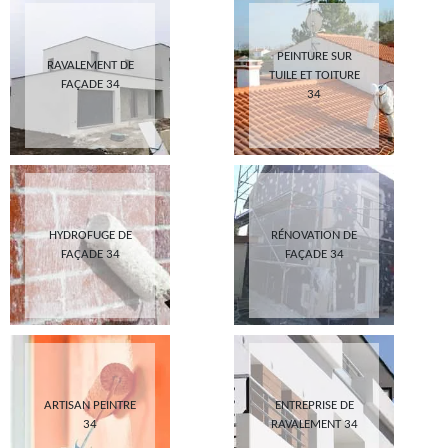
PEINTURE SUR
RAVALEMENT DE
TUILE ET TOITURE
FAÇADE 34
34
HYDROFUGE DE
RÉNOVATION DE
FAÇADE 34
FAÇADE 34
ARTISAN PEINTRE
ENTREPRISE DE
34
RAVALEMENT 34