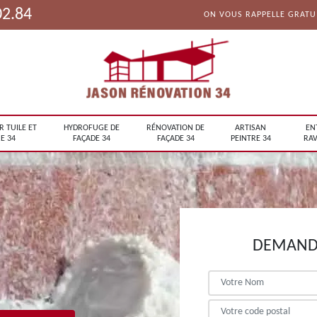
02.84
ON VOUS RAPPELLE GRAT
R TUILE ET
HYDROFUGE DE
RÉNOVATION DE
ARTISAN
EN
E 34
FAÇADE 34
FAÇADE 34
PEINTRE 34
RAV
DEMANDE