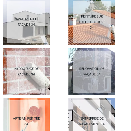
PEINTURE SUR
RAVALEMENT DE
TUILE ET TOITURE
FAÇADE 34
34
HYDROFUGE DE
RÉNOVATION DE
FAÇADE 34
FAÇADE 34
ARTISAN PEINTRE
ENTREPRISE DE
34
RAVALEMENT 34