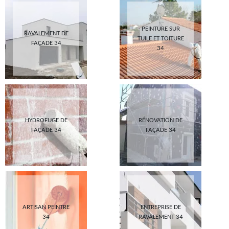
PEINTURE SUR
RAVALEMENT DE
TUILE ET TOITURE
FAÇADE 34
34
HYDROFUGE DE
RÉNOVATION DE
FAÇADE 34
FAÇADE 34
ARTISAN PEINTRE
ENTREPRISE DE
34
RAVALEMENT 34