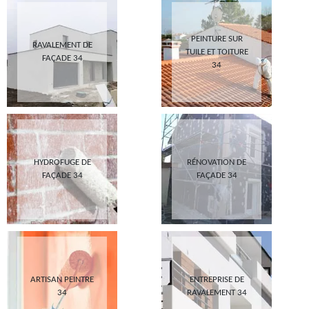
PEINTURE SUR
RAVALEMENT DE
TUILE ET TOITURE
FAÇADE 34
34
HYDROFUGE DE
RÉNOVATION DE
FAÇADE 34
FAÇADE 34
ARTISAN PEINTRE
ENTREPRISE DE
34
RAVALEMENT 34