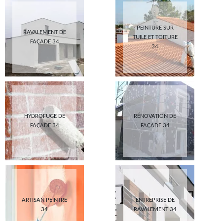
PEINTURE SUR
RAVALEMENT DE
TUILE ET TOITURE
FAÇADE 34
34
HYDROFUGE DE
RÉNOVATION DE
FAÇADE 34
FAÇADE 34
ARTISAN PEINTRE
ENTREPRISE DE
34
RAVALEMENT 34