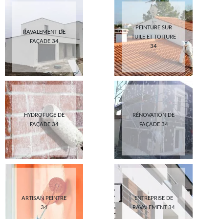
PEINTURE SUR
RAVALEMENT DE
TUILE ET TOITURE
FAÇADE 34
34
HYDROFUGE DE
RÉNOVATION DE
FAÇADE 34
FAÇADE 34
ARTISAN PEINTRE
ENTREPRISE DE
34
RAVALEMENT 34