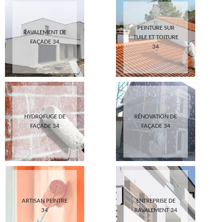
PEINTURE SUR
RAVALEMENT DE
TUILE ET TOITURE
FAÇADE 34
34
HYDROFUGE DE
RÉNOVATION DE
FAÇADE 34
FAÇADE 34
ARTISAN PEINTRE
ENTREPRISE DE
34
RAVALEMENT 34