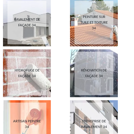
PEINTURE SUR
RAVALEMENT DE
TUILE ET TOITURE
FAÇADE 34
34
HYDROFUGE DE
RÉNOVATION DE
FAÇADE 34
FAÇADE 34
ARTISAN PEINTRE
ENTREPRISE DE
34
RAVALEMENT 34