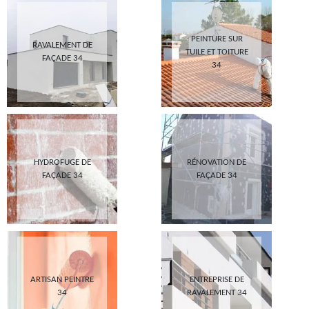
PEINTURE SUR
RAVALEMENT DE
TUILE ET TOITURE
FAÇADE 34
34
HYDROFUGE DE
RÉNOVATION DE
FAÇADE 34
FAÇADE 34
ARTISAN PEINTRE
ENTREPRISE DE
34
RAVALEMENT 34