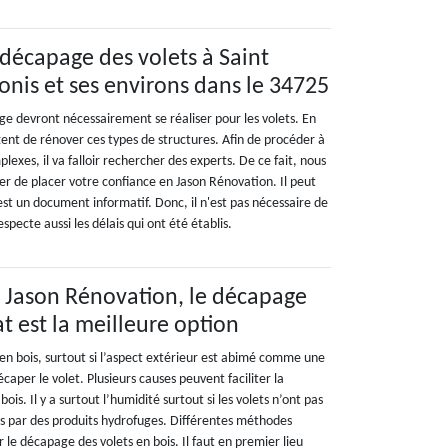
 décapage des volets à Saint
nis et ses environs dans le 34725
e devront nécessairement se réaliser pour les volets. En
tent de rénover ces types de structures. Afin de procéder à
lexes, il va falloir rechercher des experts. De ce fait, nous
 de placer votre confiance en Jason Rénovation. Il peut
 est un document informatif. Donc, il n'est pas nécessaire de
especte aussi les délais qui ont été établis.
e Jason Rénovation, le décapage
at est la meilleure option
 en bois, surtout si l’aspect extérieur est abimé comme une
décaper le volet. Plusieurs causes peuvent faciliter la
ois. Il y a surtout l’humidité surtout si les volets n’ont pas
s par des produits hydrofuges. Différentes méthodes
r le décapage des volets en bois. Il faut en premier lieu