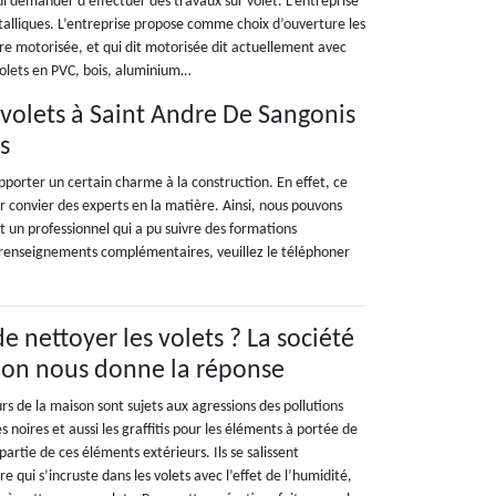
ui demander d’effectuer des travaux sur volet. L’entreprise
étalliques. L’entreprise propose comme choix d’ouverture les
ure motorisée, et qui dit motorisée dit actuellement avec
 volets en PVC, bois, aluminium…
 volets à Saint Andre De Sangonis
s
pporter un certain charme à la construction. En effet, ce
loir convier des experts en la matière. Ainsi, nous pouvons
 un professionnel qui a pu suivre des formations
es renseignements complémentaires, veuillez le téléphoner
 de nettoyer les volets ? La société
ion nous donne la réponse
rs de la maison sont sujets aux agressions des pollutions
s noires et aussi les graffitis pour les éléments à portée de
 partie de ces éléments extérieurs. Ils se salissent
re qui s’incruste dans les volets avec l’effet de l’humidité,