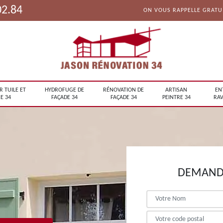
02.84
ON VOUS RAPPELLE GRAT
R TUILE ET
HYDROFUGE DE
RÉNOVATION DE
ARTISAN
EN
E 34
FAÇADE 34
FAÇADE 34
PEINTRE 34
RAV
DEMANDE