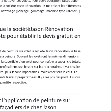
r à nettoyer ces volets. Pour cette opération, faites appel
e la société Jason Rénovation. Ils maitrisent les différentes
le nettoyage (ponçage, gommage, machine type karcher…).
ue la sociétéJason Rénovation
e pour établir le devis gratuit en
uit de peinture sur volet la société Jason Rénovation se base
ie à peindre. Souvent les volets ont les mêmes dimensions
er la superficie d’un volet pour connaître la superficie totale.
 professionnels se basent sur les prix horaires. Il y a ensuite
dre, plus ils sont impeccables, moins cher sera le coût. Le
nts travaux préparatoires. Il y a les prix des produits (sous
quantité respective.
 l’application de peinture sur
 façadiers de chez Jason