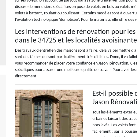
sur les volets. On accourt de partout dans sa zone d’intervention pour l
dispose de menuisiers spécialisés en pose de volets en bois ou volets m
volets à battant, roulant ou coulissant. Certains modèles sont à ouvert
l’évolution technologique ‘domotisée’. Pour le matériau, elle offre des
Les interventions de rénovation pour les
dans le 34725 et les localités avoisinante
Des travaux d'entretien des maisons sont à faire. Cela va permettre d'a
sont des tâches qui sont particulièrement très difficiles. Donc, il va fal
vous recommander de placer votre confiance en Jason Rénovation. C'est
spécifiques pour assurer une meilleure qualité de travail. Pour avoir l
directement.
Est-il possible
Jason Rénovat
Tous les éléments extérieu
urbaines laissant des trace
bras levés. Les volets font
facilement : par la poussiè