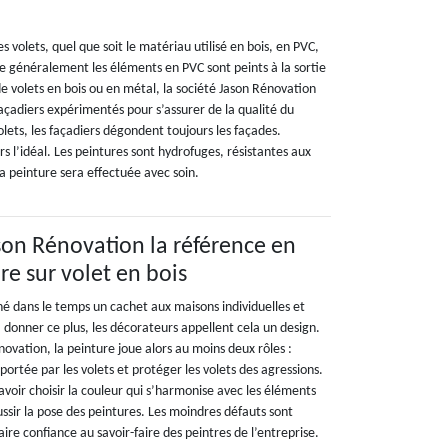
les volets, quel que soit le matériau utilisé en bois, en PVC,
ue généralement les éléments en PVC sont peints à la sortie
de volets en bois ou en métal, la société Jason Rénovation
açadiers expérimentés pour s’assurer de la qualité du
lets, les façadiers dégondent toujours les façades.
urs l’idéal. Les peintures sont hydrofuges, résistantes aux
a peinture sera effectuée avec soin.
ason Rénovation la référence en
re sur volet en bois
né dans le temps un cachet aux maisons individuelles et
 à donner ce plus, les décorateurs appellent cela un design.
novation, la peinture joue alors au moins deux rôles :
portée par les volets et protéger les volets des agressions.
savoir choisir la couleur qui s’harmonise avec les éléments
éussir la pose des peintures. Les moindres défauts sont
 faire confiance au savoir-faire des peintres de l’entreprise.