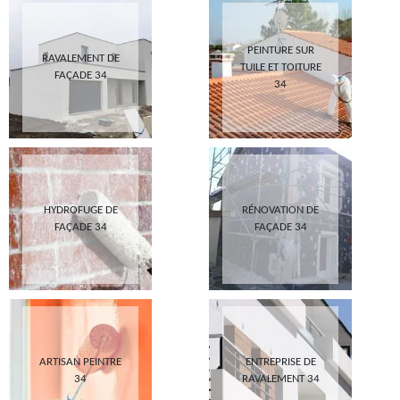
PEINTURE SUR
RAVALEMENT DE
TUILE ET TOITURE
FAÇADE 34
34
HYDROFUGE DE
RÉNOVATION DE
FAÇADE 34
FAÇADE 34
ARTISAN PEINTRE
ENTREPRISE DE
34
RAVALEMENT 34