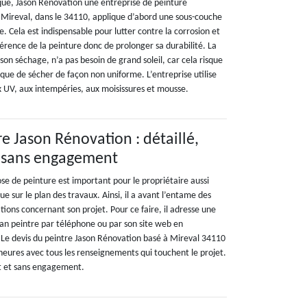
que, Jason Rénovation une entreprise de peinture
à Mireval, dans le 34110, applique d’abord une sous-couche
e. Cela est indispensable pour lutter contre la corrosion et
érence de la peinture donc de prolonger sa durabilité. La
son séchage, n’a pas besoin de grand soleil, car cela risque
isque de sécher de façon non uniforme. L’entreprise utilise
ux UV, aux intempéries, aux moisissures et mousse.
e Jason Rénovation : détaillé,
et sans engagement
pose de peinture est important pour le propriétaire aussi
ue sur le plan des travaux. Ainsi, il a avant l’entame des
tions concernant son projet. Pour ce faire, il adresse une
san peintre par téléphone ou par son site web en
. Le devis du peintre Jason Rénovation basé à Mireval 34110
heures avec tous les renseignements qui touchent le projet.
tuit et sans engagement.