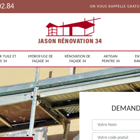
02.84
ON VOUS RAPPELLE GRAT
R TUILE ET
HYDROFUGE DE
RÉNOVATION DE
ARTISAN
EN
E 34
FAÇADE 34
FAÇADE 34
PEINTRE 34
RAV
DEMANDE